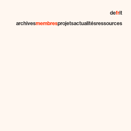
de
fr
it
archives
membres
projets
actualités
ressources